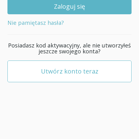
swojego
konta;
musi
Nie pamiętasz hasła?
mieć
co
najmniej
Posiadasz kod aktywacyjny, ale nie utworzyłeś
5
jeszcze swojego konta?
znaków.
Utwórz konto teraz