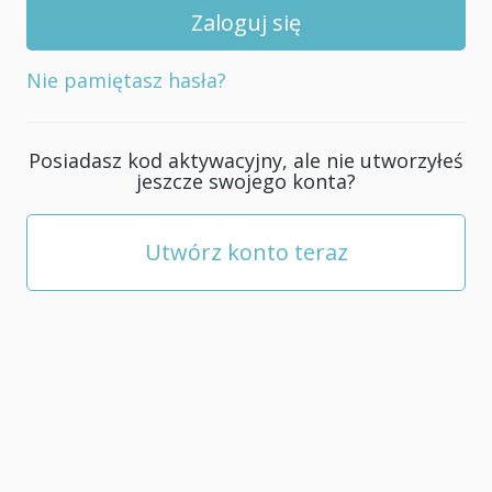
swojego
konta;
musi
Nie pamiętasz hasła?
mieć
co
najmniej
Posiadasz kod aktywacyjny, ale nie utworzyłeś
5
jeszcze swojego konta?
znaków.
Utwórz konto teraz