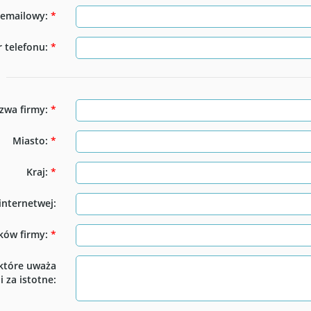
 emailowy:
*
 telefonu:
*
zwa firmy:
*
Miasto:
*
Kraj:
*
internetwej:
ków firmy:
*
które uważa
 za istotne: