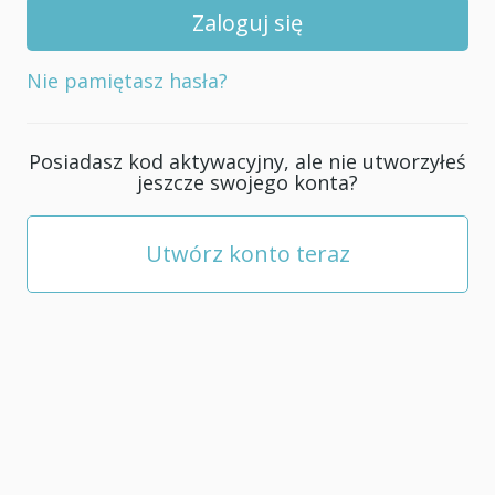
swojego
konta;
musi
Nie pamiętasz hasła?
mieć
co
najmniej
Posiadasz kod aktywacyjny, ale nie utworzyłeś
5
jeszcze swojego konta?
znaków.
Utwórz konto teraz