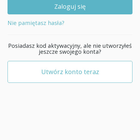
swojego
konta;
musi
Nie pamiętasz hasła?
mieć
co
najmniej
Posiadasz kod aktywacyjny, ale nie utworzyłeś
5
jeszcze swojego konta?
znaków.
Utwórz konto teraz