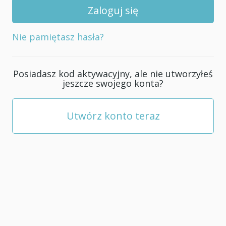
swojego
konta;
musi
Nie pamiętasz hasła?
mieć
co
najmniej
Posiadasz kod aktywacyjny, ale nie utworzyłeś
5
jeszcze swojego konta?
znaków.
Utwórz konto teraz