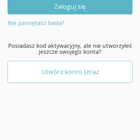
swojego
konta;
musi
Nie pamiętasz hasła?
mieć
co
najmniej
Posiadasz kod aktywacyjny, ale nie utworzyłeś
5
jeszcze swojego konta?
znaków.
Utwórz konto teraz