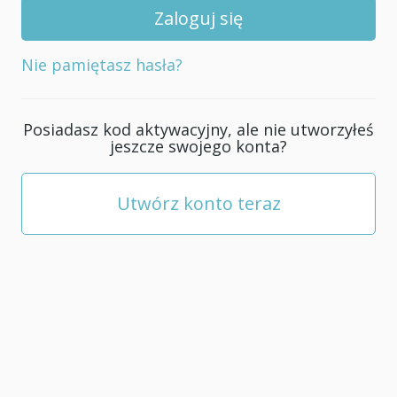
swojego
konta;
musi
Nie pamiętasz hasła?
mieć
co
najmniej
Posiadasz kod aktywacyjny, ale nie utworzyłeś
5
jeszcze swojego konta?
znaków.
Utwórz konto teraz