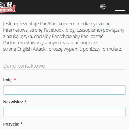
Jeśli reprezentuje Pan/Pani koncern medialny (stronę
internetową, stronę Facebook, blog, czasopismo) powiązany
z nauką języka, chciałby Pan/chciałaby Pani zostać
Partnerem stowarzyszonym i zarabiać poprzez
stronę English Attack!, proszę wypełnić poniższy formularz.
Dane kontaktowe
Imię:
*
Nazwisko:
*
Pozycja:
*